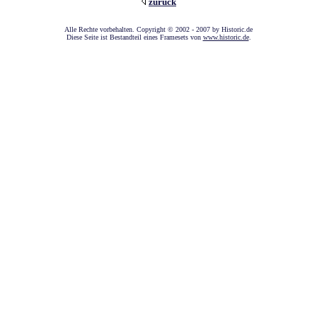
zurück
A
lle Rechte vorbehalten. Copyright © 2002 - 2007 by Historic.de
Diese Seite ist Bestandteil eines Framesets von
www.historic.de
.